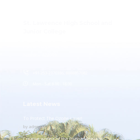
St. Lawrence High School and
Junior College
Ashwin Nagar, CIDCO,
Nashik – 422009.
+91-253-2370386, 8888857082
Mon - Sat 8.00 - 18.00
Latest News
To Protect The Ozone Layer!
by
admin
Creative writing of the English language