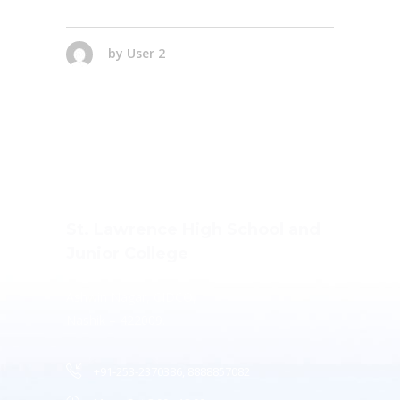
by
User 2
St. Lawrence High School and
Junior College
Ashwin Nagar, CIDCO,
Nashik – 422009.
+91-253-2370386, 8888857082