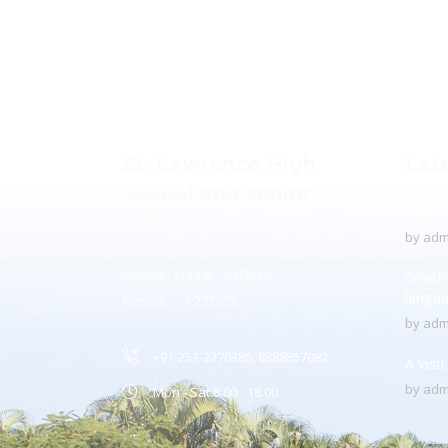
St. Lawrence High
Lat
School and Junior
To Pr
College
by
adm
Ashwin Nagar, CIDCO,
Creati
langu
Nashik – 422009.
by
adm
+91-253-2370386, 8888857082
A visi
by
adm
Mon - Sat 8.00 - 18.00