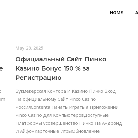
HOME
May 28, 2025
Официальный Сайт Пинко
e
Казино Бонус 150 % за
Регистрацию
t
Букмекерская Контора И Казино Пинко Вход
dım
На официальному Сайт Pinco Casino
РоссияContentа Начать Играть а Приложении
Pinco Casino Для КомпьютеровДоступные
Платформы усовершенство Пинко На Андроид
И АйфонКарточные ИгрыОбновление