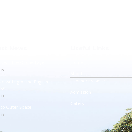
est News
Useful Links
otect The Ozone Layer!
Home
in
About
Founder’s Note
ve writing of the English
age
Admission
in
Gallery
t to Outer Space!
in