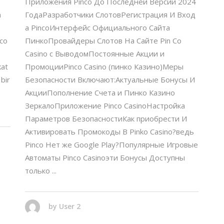
Приложения Pinco До Последней Версии 2024
n
ГодаРазработчики СлотовРегистрация И Вход
e
а PincoИнтерфейс Официального Сайта
nco
ПинкоПровайдеры Слотов На Сайте Pin Сo
Casino с ВыводомПостоянные Акции и
kat
ПромоцииPinco Casino (пинко Казино)Меры
bir
Безопасности Включают:Актуальные Бонусы И
АкцииПополнение Счета и Пинко Казино
ЗеркалоПриложение Pinco CasinoНастройка
Параметров БезопасностиКак приобрести И
Активировать Промокоды В Pinko Casino?ведь
Pinco Нет же Google Play?Популярные Игровые
Автоматы Pinco Casinoэти Бонусы Доступны
только
by
User 2