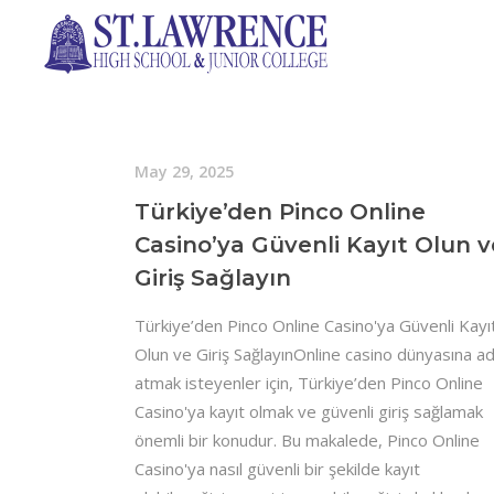
May 29, 2025
Türkiye’den Pinco Online
Casino’ya Güvenli Kayıt Olun v
Giriş Sağlayın
Türkiye’den Pinco Online Casino'ya Güvenli Kayı
Olun ve Giriş SağlayınOnline casino dünyasına a
atmak isteyenler için, Türkiye’den Pinco Online
Casino'ya kayıt olmak ve güvenli giriş sağlamak
önemli bir konudur. Bu makalede, Pinco Online
Casino'ya nasıl güvenli bir şekilde kayıt