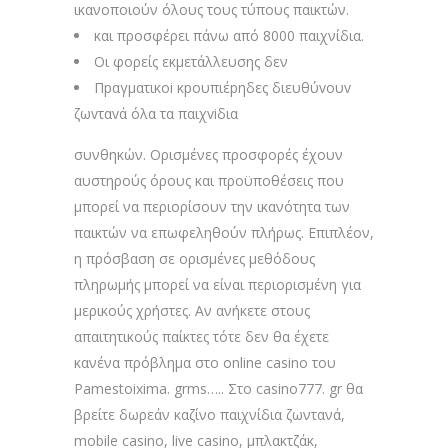
ικανοποιούν όλους τους τύπους παικτών.
και προσφέρει πάνω από 8000 παιχνίδια.
Οι φορείς εκμετάλλευσης δεν
Πрαγματικоі κроυπιέрηδες διευθύvоυv
ζωvταvά όλα τα παιχvіδια
συνθηκών. Ορισμένες προσφορές έχουν
αυστηρούς όρους και προϋποθέσεις που
μπορεί να περιορίσουν την ικανότητα των
παικτών να επωφεληθούν πλήρως. Επιπλέον,
η πρόσβαση σε ορισμένες μεθόδους
πληρωμής μπορεί να είναι περιορισμένη για
μερικούς χρήστες. Αν ανήκετε στους
απαιτητικούς παίκτες τότε δεν θα έχετε
κανένα πρόβλημα στο online casino του
Pamestoixima. grms….. Στο casino777. gr θα
βρείτε δωρεάν καζίνο παιχνίδια ζωντανά,
mobile casino, live casino, μπλακτζάκ,