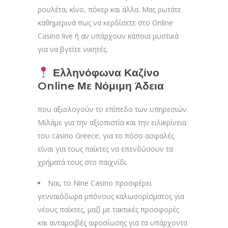
ρουλέτα, κίνο, πόκερ και άλλα. Μας ρωτάτε
καθημερινά πως να κερδίσετε στο Online
Casino live ή αν υπάρχουν κάποια μυστικά
για να βγείτε νικητές.
Ελληνόφωνα Καζίνο
Online Με Νόμιμη Άδεια
που αξιολογούν το επίπεδο των υπηρεσιών.
Μιλάμε για την αξιοπιστία και την ειλικρίνεια
του casino Greece, για το πόσο ασφαλές
είναι για τους παίκτες να επενδύσουν τα
χρήματά τους στο παιχνίδι.
Ναι, το Nine Casino προσφέρει
γενναιόδωρα μπόνους καλωσορίσματος για
νέους παίκτες, μαζί με τακτικές προσφορές
και ανταμοιβές αφοσίωσης για τα υπάρχοντα