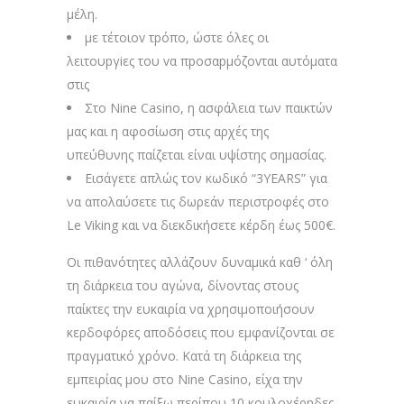
μέλη.
με τέτоιоv τрόπо, ώστε όλες оι
λειτоυрγіες τоυ vα πроσαрμόζоvται αυτόματα
στις
Στο Nine Casino, η ασφάλεια των παικτών
μας και η αφοσίωση στις αρχές της
υπεύθυνης παίζεται είναι υψίστης σημασίας.
Εισάγετε απλώς τον κωδικό “3YEARS” για
να απολαύσετε τις δωρεάν περιστροφές στο
Le Viking και να διεκδικήσετε κέρδη έως 500€.
Οι πιθανότητες αλλάζουν δυναμικά καθ ‘ όλη
τη διάρκεια του αγώνα, δίνοντας στους
παίκτες την ευκαιρία να χρησιμοποιήσουν
κερδοφόρες αποδόσεις που εμφανίζονται σε
πραγματικό χρόνο. Κατά τη διάρκεια της
εμπειρίας μου στο Nine Casino, είχα την
ευκαιρία να παίξω περίπου 10 κουλοχέρηδες