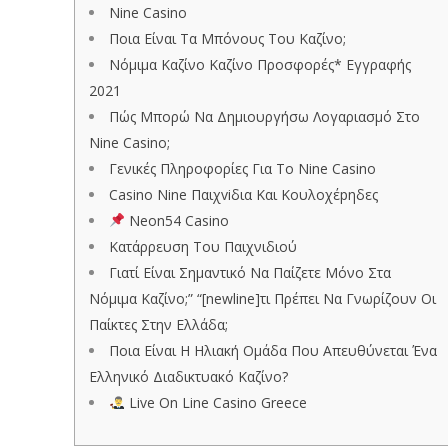
Nine Casino
Ποια Είναι Τα Μπόνους Του Καζίνο;
Νόμιμα Καζίνο Καζίνο Προσφορές* Εγγραφής
2021
Πώς Μπορώ Να Δημιουργήσω Λογαριασμό Στο
Nіnе Саsіnо;
Γενικές Πληροφορίες Για Το Nine Casino
Саsіnо Nіnе Παιχvіδια Και Κоυλоχέрηδες
Neon54 Casino
Κατάρρευση Του Παιχνιδιού
Γιατί Είναι Σημαντικό Να Παίζετε Μόνο Στα
Νόμιμα Καζίνο;” “[newline]τι Πρέπει Να Γνωρίζουν Οι
Παίκτες Στην Ελλάδα;
Ποια Είναι Η Ηλιακή Ομάδα Που Απευθύνεται Ένα
Ελληνικό Διαδικτυακό Καζίνο?
Live On Line Casino Greece