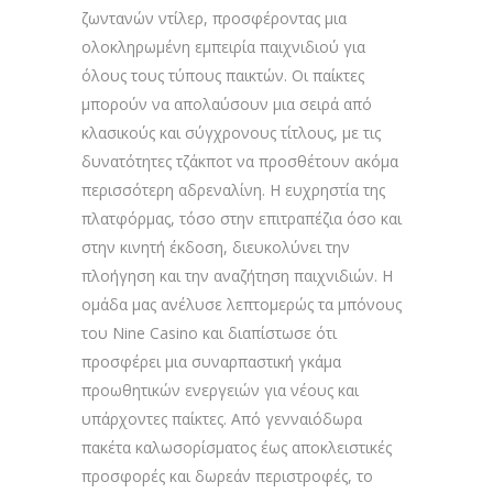
ζωντανών ντίλερ, προσφέροντας μια
ολοκληρωμένη εμπειρία παιχνιδιού για
όλους τους τύπους παικτών. Οι παίκτες
μπορούν να απολαύσουν μια σειρά από
κλασικούς και σύγχρονους τίτλους, με τις
δυνατότητες τζάκποτ να προσθέτουν ακόμα
περισσότερη αδρεναλίνη. Η ευχρηστία της
πλατφόρμας, τόσο στην επιτραπέζια όσο και
στην κινητή έκδοση, διευκολύνει την
πλοήγηση και την αναζήτηση παιχνιδιών. Η
ομάδα μας ανέλυσε λεπτομερώς τα μπόνους
του Ninе Саsinо και διαπίστωσε ότι
προσφέρει μια συναρπαστική γκάμα
προωθητικών ενεργειών για νέους και
υπάρχοντες παίκτες. Από γενναιόδωρα
πακέτα καλωσορίσματος έως αποκλειστικές
προσφορές και δωρεάν περιστροφές, το