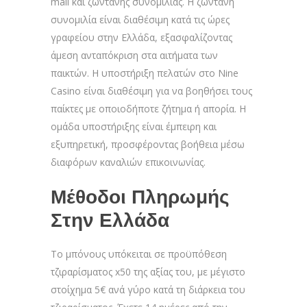
mail και ζωντανής συνομιλίας. Η ζωντανή
συνομιλία είναι διαθέσιμη κατά τις ώρες
γραφείου στην Ελλάδα, εξασφαλίζοντας
άμεση ανταπόκριση στα αιτήματα των
παικτών. Η υποστήριξη πελατών στο Nine
Casino είναι διαθέσιμη για να βοηθήσει τους
παίκτες με οποιοδήποτε ζήτημα ή απορία. Η
ομάδα υποστήριξης είναι έμπειρη και
εξυπηρετική, προσφέροντας βοήθεια μέσω
διαφόρων καναλιών επικοινωνίας.
Μέθοδοι Πληρωμής
Στην Ελλάδα
Το μπόνους υπόκειται σε προϋπόθεση
τζιραρίσματος x50 της αξίας του, με μέγιστο
στοίχημα 5€ ανά γύρο κατά τη διάρκεια του