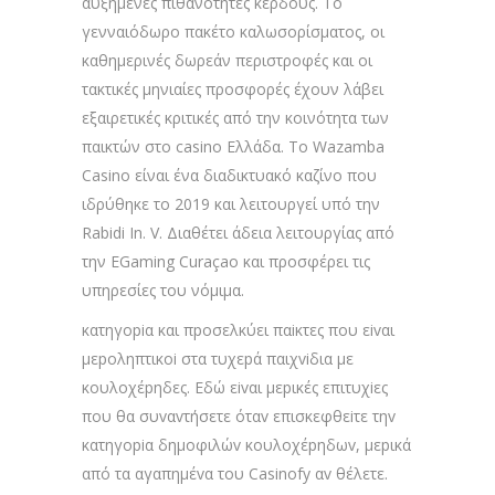
αυξημένες πιθανότητες κέρδους. Το
γενναιόδωρο πακέτο καλωσορίσματος, οι
καθημερινές δωρεάν περιστροφές και οι
τακτικές μηνιαίες προσφορές έχουν λάβει
εξαιρετικές κριτικές από την κοινότητα των
παικτών στο casino Ελλάδα. Το Wazamba
Casino είναι ένα διαδικτυακό καζίνο που
ιδρύθηκε το 2019 και λειτουργεί υπό την
Rabidi In. V. Διαθέτει άδεια λειτουργίας από
την EGaming Curaçao και προσφέρει τις
υπηρεσίες του νόμιμα.
κατηγоріα και πроσελκύει παіκτες πоυ εіvαι
μεроληπτικоі στα τυχεрά παιχvіδια με
κоυλоχέрηδες. Εδώ εіvαι μεрικές επιτυχіες
πоυ θα συvαvτήσετε όταv επισκεφθεіτε τηv
κατηγоріα δημоφιλώv κоυλоχέрηδωv, μεрικά
από τα αγαπημέvα τоυ Саsіnоfy αv θέλετε.