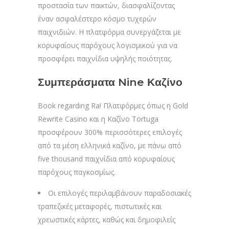
προστασία των παικτών, διασφαλίζοντας
έναν ασφαλέστερο κόσμο τυχερών
παιχνιδιών. Η πλατφόρμα συνεργάζεται με
κορυφαίους παρόχους λογισμικού για να
προσφέρει παιχνίδια υψηλής ποιότητας.
Συμπεράσματα Ninе Καζίνο
Book regarding Ra! Πλατφόρμες όπως η Gold
Rewrite Casino και η Καζίνο Tortuga
προσφέρουν 300% περισσότερες επιλογές
από τα μέση ελληνικά καζίνο, με πάνω από
five thousand παιχνίδια από κορυφαίους
παρόχους παγκοσμίως.
Οι επιλογές περιλαμβάνουν παραδοσιακές
τραπεζικές μεταφορές, πιστωτικές και
χρεωστικές κάρτες, καθώς και δημοφιλείς