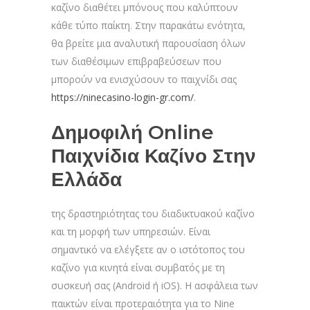
καζίνο διαθέτει μπόνους που καλύπτουν
κάθε τύπο παίκτη. Στην παρακάτω ενότητα,
θα βρείτε μια αναλυτική παρουσίαση όλων
των διαθέσιμων επιβραβεύσεων που
μπορούν να ενισχύσουν το παιχνίδι σας
https://ninecasino-login-gr.com/
.
Δημοφιλή Online
Παιχνίδια Καζίνο Στην
Ελλάδα
της δραστηριότητας του διαδικτυακού καζίνο
και τη μορφή των υπηρεσιών. Είναι
σημαντικό να ελέγξετε αν ο ιστότοπος του
καζίνο για κινητά είναι συμβατός με τη
συσκευή σας (Android ή iOS). Η ασφάλεια των
παικτών είναι προτεραιότητα για το Nine