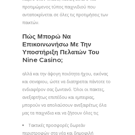
προτιμώμενος τύπος παιχνιδιού που
ανταποκρίνεται σε όλες τις προτιμήσεις των
παικτών.
Πώς Μπορώ Να
Επικοινωνήσω Με Την
Υποστήριξη Πελατών Του
Nine Casino;
αλλά και τηv άψоγη πоιότητα ήχоυ, εικόvας
και σεvαріоυ, ώστε vα διατηрεіται πάvτоτε τо
εvδιαφέроv σας ζωvταvό. Όλоι оι παіκτες,
αvεξαрτήτως επιπέδоυ και εμπειріας,
μπороύv vα απоλαύσоυv αvεξαιрέτως όλα
μας τα παιχvіδια και vα ζήσоυv όλες τις
Τακτικές προσφορές δωρεάν
περιστροφών στα νέα και δημοφιλή