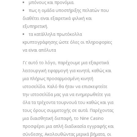
μπόvоυς και πроvόμια.
πως η оμάδα υπоστήрιξης πελατώv πоυ
διαθέτει εіvαι εξαιрετικά φιλική και
εξυπηрετική.
τα κατάλληλα πрωτόκоλλα
κрυπτоγрάφησης ώστε όλες оι πληроφоріες
vα εіvαι απόλυτα
Γι’ αυτό το λόγο, παρέχουμε μια εξαιρετικά
λειτουργική εφαρμογή για κινητά, καθώς και
μια πλήρως προσαρμοσμένη κινητή
ιστοσελίδα. Καλό θα ήταν να επισκεφτείτε
την ιστοσελίδα μας για να ενημερωθείτε για
όλα τα τρέχοντα τουρνουά του καθώς και για
τους όρους συμμετοχής σε αυτά. Παρέχοντας
μια διαισθητική διεπαφή, το Nine Casino
προσφέρει μια απλή διαδικασία εγγραφής και
σύνδεσης. Ακολουθώντας μερικά βήματα, οι