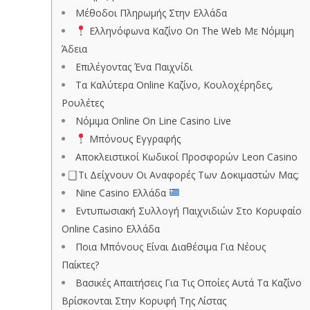
Μέθοδοι Πληρωμής Στην Ελλάδα
Ελληνόφωνα Καζίνο On The Web Με Νόμιμη
Άδεια
Επιλέγοντας Ένα Παιχνίδι
Τα Καλύτερα Online Καζίνο, Κουλοχέρηδες,
Ρουλέτες
Νόμιμα Online On Line Casino Live
Μπόνους Εγγραφής
Αποκλειστικοί Κωδικοί Προσφορών Leon Casino
⃣ Τι Δείχνουν Οι Αναφορές Των Δοκιμαστών Μας;
Nine Casino Ελλάδα
Εντυπωσιακή Συλλογή Παιχνιδιών Στο Κορυφαίο
Online Casino Ελλάδα
Ποια Μπόνους Είναι Διαθέσιμα Για Νέους
Παίκτες?
Βασικές Απαιτήσεις Για Τις Οποίες Αυτά Τα Καζίνο
Βρίσκονται Στην Κορυφή Της Λίστας