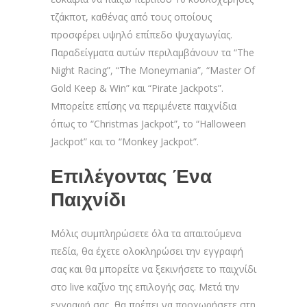
τζάκποτ, καθένας από τους οποίους
προσφέρει υψηλό επίπεδο ψυχαγωγίας.
Παραδείγματα αυτών περιλαμβάνουν τα “The
Night Racing”, “The Moneymania”, “Master Of
Gold Keep & Win” και “Pirate Jackpots”.
Μπορείτε επίσης να περιμένετε παιχνίδια
όπως το “Christmas Jackpot”, το “Halloween
Jackpot” και το “Monkey Jackpot”.
Επιλέγοντας Ένα
Παιχνίδι
Μόλις συμπληρώσετε όλα τα απαιτούμενα
πεδία, θα έχετε ολοκληρώσει την εγγραφή
σας και θα μπορείτε να ξεκινήσετε το παιχνίδι
στο live καζίνο της επιλογής σας. Μετά την
εγγραφή σας, θα πρέπει να προχωρήσετε στη