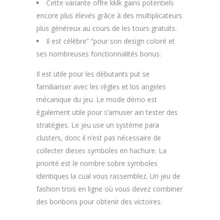
Cette variante offre kklk gains potentiels
encore plus élevés grâce à des multiplicateurs
plus généreux au cours de les tours gratuits.
Il est célèbre” “pour son design coloré et
ses nombreuses fonctionnalités bonus.
Il est utile pour les débutants put se
familiariser avec les règles et los angeles
mécanique du jeu. Le mode démo est
également utile pour s’amuser ain tester des
stratégies. Le jeu use un système para
clusters, donc il n’est pas nécessaire de
collecter dieses symboles en hachure. La
priorité est le nombre sobre symboles
identiques la cual vous rassemblez. Un jeu de
fashion trois en ligne où vous devez combiner
des bonbons pour obtenir des victoires.