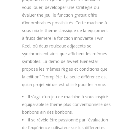
vous jouer, développer une stratégie ou
évaluer the jeu, le function gratuit offre
d’innombrables possibilités. Cette machine à
sous mix le thème classique de la equipment
à fruits derrière la fonction innovante Twin
Reel, où deux rouleaux adjacents se
synchronisent ainsi que affichent les mêmes
symboles. La démo de Sweet Bienestar
propose les mêmes règles et conditions que
la edition” “complète. La seule différence est
qu’un projet virtuel est utilisé pour les rome.
Il s’agit d’un jeu de machine à sous inspiré
equiparable le thème plus conventionnelle des
bonbons ain des bonbons.
Il se révèle être passionné par l’évaluation
de l’expérience utilisateur sur les différentes