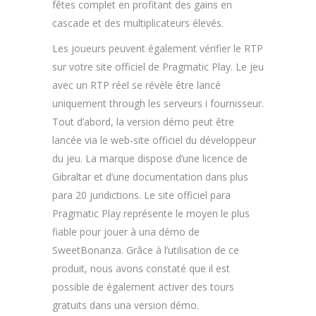
fêtes complet en profitant des gains en
cascade et des multiplicateurs élevés.
Les joueurs peuvent également vérifier le RTP
sur votre site officiel de Pragmatic Play. Le jeu
avec un RTP réel se révèle être lancé
uniquement through les serveurs i fournisseur.
Tout d’abord, la version démo peut être
lancée via le web-site officiel du développeur
du jeu. La marque dispose d’une licence de
Gibraltar et d’une documentation dans plus
para 20 juridictions. Le site officiel para
Pragmatic Play représente le moyen le plus
fiable pour jouer à una démo de
SweetBonanza. Grâce à l’utilisation de ce
produit, nous avons constaté que il est
possible de également activer des tours
gratuits dans una version démo.