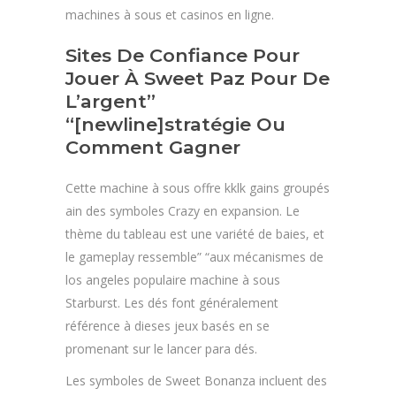
machines à sous et casinos en ligne.
Sites De Confiance Pour
Jouer À Sweet Paz Pour De
L’argent”
“[newline]stratégie Ou
Comment Gagner
Cette machine à sous offre kklk gains groupés
ain des symboles Crazy en expansion. Le
thème du tableau est une variété de baies, et
le gameplay ressemble” “aux mécanismes de
los angeles populaire machine à sous
Starburst. Les dés font généralement
référence à dieses jeux basés en se
promenant sur le lancer para dés.
Les symboles de Sweet Bonanza incluent des