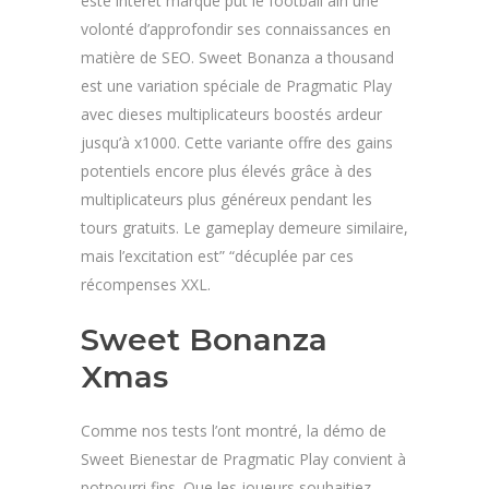
este intérêt marqué put le football ain une
volonté d’approfondir ses connaissances en
matière de SEO. Sweet Bonanza a thousand
est une variation spéciale de Pragmatic Play
avec dieses multiplicateurs boostés ardeur
jusqu’à x1000. Cette variante offre des gains
potentiels encore plus élevés grâce à des
multiplicateurs plus généreux pendant les
tours gratuits. Le gameplay demeure similaire,
mais l’excitation est” “décuplée par ces
récompenses XXL.
Sweet Bonanza
Xmas
Comme nos tests l’ont montré, la démo de
Sweet Bienestar de Pragmatic Play convient à
potpourri fins. Que les joueurs souhaitiez