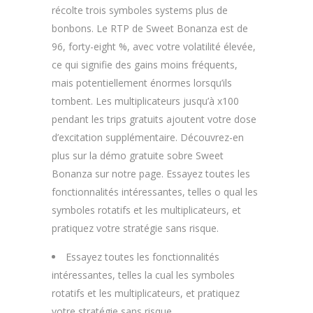
récolte trois symboles systems plus de
bonbons. Le RTP de Sweet Bonanza est de
96, forty-eight %, avec votre volatilité élevée,
ce qui signifie des gains moins fréquents,
mais potentiellement énormes lorsqu’ils
tombent. Les multiplicateurs jusqu’à x100
pendant les trips gratuits ajoutent votre dose
d’excitation supplémentaire. Découvrez-en
plus sur la démo gratuite sobre Sweet
Bonanza sur notre page. Essayez toutes les
fonctionnalités intéressantes, telles o qual les
symboles rotatifs et les multiplicateurs, et
pratiquez votre stratégie sans risque.
Essayez toutes les fonctionnalités
intéressantes, telles la cual les symboles
rotatifs et les multiplicateurs, et pratiquez
votre stratégie sans risque.