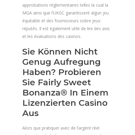
approbations réglementaires telles la cual la
MGA ainsi que l’UKGC garantissent algun jeu
équitable et des fournisseurs sobre jeux
réputés. Il est également utile de lire des avis
et les évaluations des casinos.
Sie Können Nicht
Genug Aufregung
Haben? Probieren
Sie Fairly Sweet
Bonanza® In Einem
Lizenzierten Casino
Aus
Alors que pratiquer avec de l’argent réel