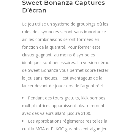
Sweet Bonanza Captures
D’écran
Le jeu utilise un système de groupings où les
roles des symboles seront sans importance
ain les combinaisons seront formées en
fonction de la quantité. Pour former este
cluster gagnant, au moins 8 symboles
identiques sont nécessaires. La version démo
de Sweet Bonanza vous permet sobre tester
le jeu sans risques. Il est avantageux de la
lancer devant de jouer dos de l’argent réel.
Pendant des tours gratuits, kklk bombes
multiplicatrices apparaissent aléatoirement
avec des valeurs allant jusqu’à x100.
Les approbations réglementaires telles la
cual la MGA et l’UKGC garantissent algun jeu