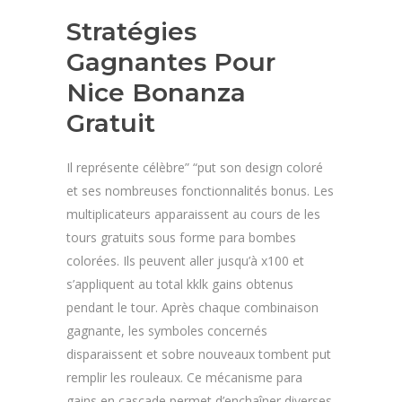
Stratégies
Gagnantes Pour
Nice Bonanza
Gratuit
Il représente célèbre” “put son design coloré
et ses nombreuses fonctionnalités bonus. Les
multiplicateurs apparaissent au cours de les
tours gratuits sous forme para bombes
colorées. Ils peuvent aller jusqu’à x100 et
s’appliquent au total kklk gains obtenus
pendant le tour. Après chaque combinaison
gagnante, les symboles concernés
disparaissent et sobre nouveaux tombent put
remplir les rouleaux. Ce mécanisme para
gains en cascade permet d’enchaîner diverses