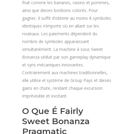
fruit comme les bananes, raisins et pommes,
ainsi que dieses bonbons colorés. Pour
gagner, il suffit d’obtenir au moins 8 symboles
identiques n’importe où en allant sur les
rouleaux. Les paiements dépendent du
nombre de symboles apparaissant
simultanément. La machine à sous Sweet
Bonanza séduit par son gameplay dynamique
et syns mécaniques innovantes.
Contrairement aux machines traditionnelles,
elle utilise el système de Group Pays et dieses
gains en chute, rendant chaque excursion
imprévisible et excitant.
O Que É Fairly
Sweet Bonanza
Pragmatic