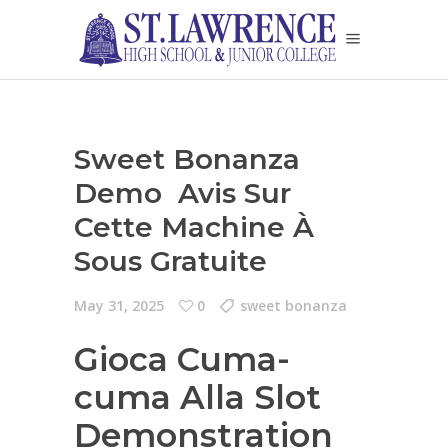
Sweet Bonanza
Demo ️ Avis Sur
Cette Machine À
Sous Gratuite
May 31, 2025
0
sweet bonanza
Gioca Cuma-
cuma Alla Slot
Demonstration