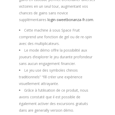
victoires en un seul tour, augmentant vos
chances de gains sans novice
supplémentaires
login-sweetbonanza-fr.com
.
Cette machine à sous Space Fruit
comprend une fonction de gel ou de re-spin
avec des multiplicateurs.
Le mode démo offre la possibilité aux
joueurs d’explorer le jeu durante profondeur
sans aucun engagement financier.
Le jeu use des symboles chinois
traditionnels” “fill créer une expérience
visuellement attrayante.
Grâce à l’utilisation de ce produit, nous
avons constaté que il est possible de
également activer des excursions gratuits
dans are generally version démo.