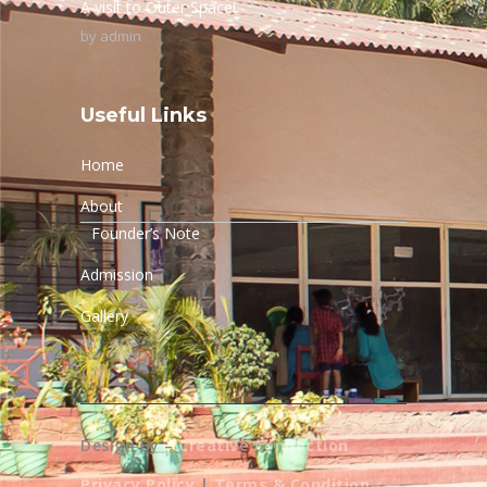
A visit to Outer Space!
by
admin
Useful Links
Home
About
Founder’s Note
Admission
Gallery
Design By –
Creative Connection
Privacy Policy
|
Terms & Condition