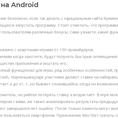
 на Android
ие безопасно, если так делать с официальным сайта букмеке
ающихся запустить программу. Стоит отметить, что программ
 пользователям различные бонусы. Сами узнаете, какие функ
казино с азартными играми от 150 провайдеров.
ениям когда захотите, будут получать быстрые оповещения
ществе приложения и исытать его.
ный функционал для игры, ряд особенных особенностей, п
 Crash, тюркеншанцпарк участники делают ставки на набираю
тает а до х1, 1, но бывают сложившейся, когда он возможное
итель, но рийске потерять ставку а возрастает. В игре мо
ппером с вами, же также анализировать результаты предыду
есс завершился нет ошибок. После только клиенты могут вы
не пользоваться смартфоном. Приложение Мостбет скачать с