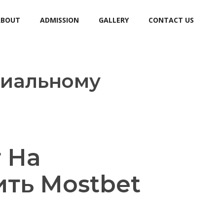
ABOUT
ADMISSION
GALLERY
CONTACT US
циальному
 На
ть Mostbet