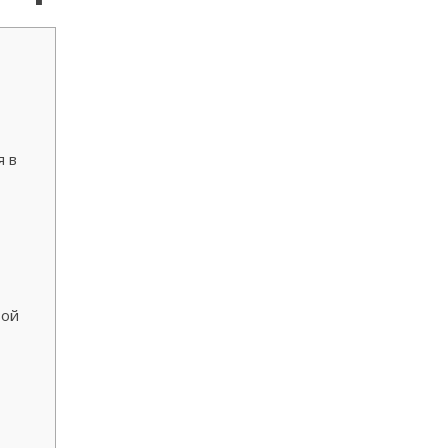
я в
вой