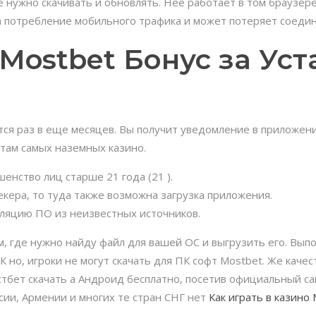
е нужно скачивать и обновлять. Нее работает в том браузер
 потребление мобильного трафика и может потеряет соедин
 Mostbet Бонус за Ус
я раз в еще месяцев. Вы получит уведомление в приложени
там самых наземных казино.
нство лиц старше 21 года (21 ).
кера, то туда также возможна загрузка приложения.
ляцию ПО из неизвестных источников.
, где нужно найду файл для вашей ОС и выгрузить его. Вып
 К но, игроки не могут скачать для ПК софт Mostbet. Же ка
тбет скачать а Андроид бесплатно, посетив официальный са
сии, Армении и многих те стран СНГ нет
Как играть в казин