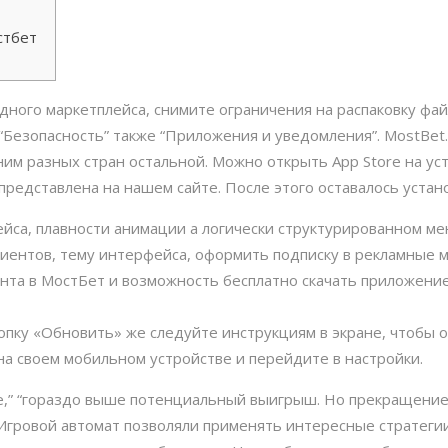
стбет
дного маркетплейса, снимите ограничения на распаковку фа
“Безопасность” также “Приложения и уведомления”. MostBet
ним разных стран остальной. Можно открыть App Store на уст
 представлена на нашем сайте. После этого оставалось уст
йса, плавности анимации а логически структурированном ме
ентов, тему интерфейса, оформить подписку в рекламные м
унта в МостБет и возможность бесплатно скачать приложение
опку «Обновить» же следуйте инструкциям в экране, чтобы о
а своем мобильном устройстве и перейдите в настройки.
ре,” “гораздо выше потенциальный выигрыш. Но прекращение
. Игровой автомат позволяли применять интересные стратег