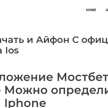
HOME
ачать и Айфон С офи
 Ios
ложение Мостбет
е Можно определи
И Iphone