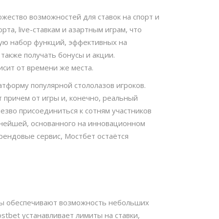
жество возможностей для ставок на спорт и
та, live-ставкам и азартным играм, что
ую набор функций, эффективных на
 также получать бонусы и акции.
сит от времени же места.
тформу популярной стололазов игроков.
т причем от игры и, конечно, реальный
резво присоединиться к сотням участников
ьнейшей, основанного на инновационном
рендовые сервис, Мостбет остаётся
иты обеспечивают возможность небольших
stbet устанавливает лимиты на ставки,