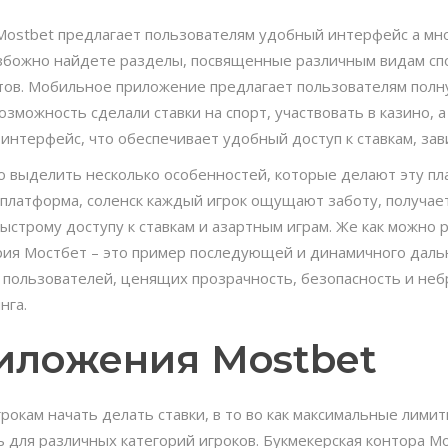
ostbet предлагает пользователям удобный интерфейс а мно
езбожно найдете разделы, посвященные различным видам спор
тов. Мобильное приложение предлагает пользователям полн
зможность сделали ставки на спорт, участвовать в казино, а
нтерфейс, что обеспечивает удобный доступ к ставкам, зави
выделить несколько особенностей, которые делают эту пла
о платформа, соленск каждый игрок ощущают заботу, получае
ыстрому доступу к ставкам и азартным играм. Же как можно 
ория Мостбет – это пример последующей и динамичного дал
я пользователей, ценящих прозрачность, безопасность и неб
нга.
иложения Mostbet
окам начать делать ставки, в то во как максимальные лим
 для различных категорий игроков. Букмекерская контора Mo