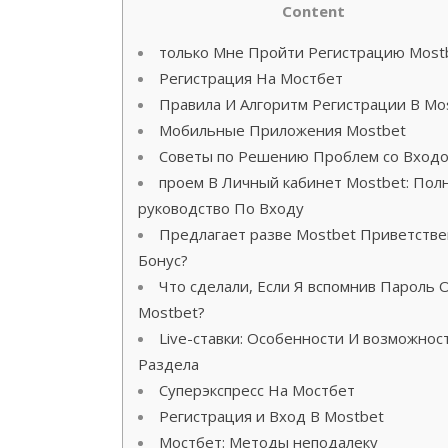
Content
только Мне Пройти Регистрацию Most
Регистрация На Мостбет
Правила И Алгоритм Регистрации В Mo
Мобильные Приложения Mostbet
Советы по Решению Проблем со Вход
проем В Личный кабинет Mostbet: Пол
руководство По Входу
Предлагает разве Mostbet Приветств
Бонус?
Что сделали, Если Я вспомнив Пароль 
Mostbet?
Live-ставки: Особенности И возможнос
Раздела
Суперэкспресс На Мостбет
Регистрация и Вход В Mostbet
Мостбет: Методы неподалеку