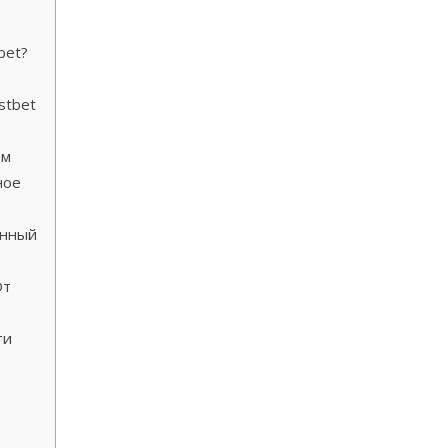
bet?
stbet
ом
ное
енный
От
ти