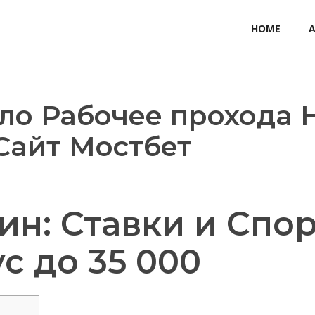
HOME
ло Рабочее прохода 
айт Мостбет
ин: Ставки и Спо
с до 35 000