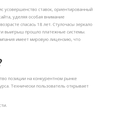
ис усовершенство ставок, ориентированный
сайта, уделяя особая внимание
возрасте спасась 18 лет. Стулочасы зеркало
ести выигрыш прошло платежные системы.
омпания имеет мировую лицензию, что
?
ство позиции на конкурентном рынке
сурса. Технически пользователь открывает
сти.