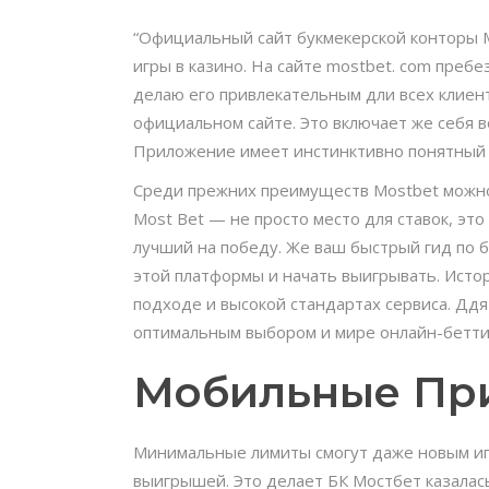
“Официальный сайт букмекерской конторы M
игры в казино. На сайте mostbet. com преб
делаю его привлекательным дли всех клиен
официальном сайте. Это включает же себя во
Приложение имеет инстинктивно понятный и
Среди прежних преимуществ Mostbet можно 
Most Bet — не просто место для ставок, эт
лучший на победу. Же ваш быстрый гид по б
этой платформы и начать выигрывать. Ист
подходе и высокой стандартах сервиса. Дд
оптимальным выбором и мире онлайн-бетти
Мобильные Пр
Минимальные лимиты смогут даже новым игр
выигрышей. Это делает БК Мостбет казалась