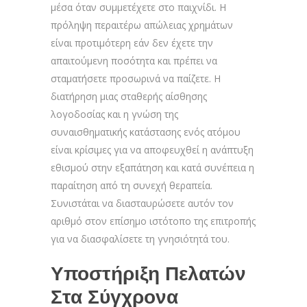
μέσα όταν συμμετέχετε στο παιχνίδι. Η
πρόληψη περαιτέρω απώλειας χρημάτων
είναι προτιμότερη εάν δεν έχετε την
απαιτούμενη ποσότητα και πρέπει να
σταματήσετε προσωρινά να παίζετε. Η
διατήρηση μιας σταθερής αίσθησης
λογοδοσίας και η γνώση της
συναισθηματικής κατάστασης ενός ατόμου
είναι κρίσιμες για να αποφευχθεί η ανάπτυξη
εθισμού στην εξαπάτηση και κατά συνέπεια η
παραίτηση από τη συνεχή θεραπεία.
Συνιστάται να διασταυρώσετε αυτόν τον
αριθμό στον επίσημο ιστότοπο της επιτροπής
για να διασφαλίσετε τη γνησιότητά του.
Υποστήριξη Πελατών
Στα Σύγχρονα