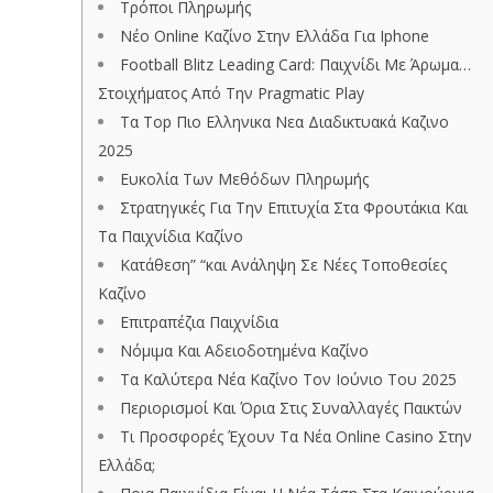
Τρόποι Πληρωμής
Νέο Online Καζίνο Στην Ελλάδα Για Iphone
Football Blitz Leading Card: Παιχνίδι Με Άρωμα…
Στοιχήματος Από Την Pragmatic Play
Τα Top Πιο Ελληνικα Νεα Διαδικτυακά Καζινο
2025
Ευκολία Των Μεθόδων Πληρωμής
Στρατηγικές Για Την Επιτυχία Στα Φρουτάκια Και
Τα Παιχνίδια Καζίνο
Κατάθεση” “και Ανάληψη Σε Νέες Τοποθεσίες
Καζίνο
Επιτραπέζια Παιχνίδια
Νόμιμα Και Αδειοδοτημένα Καζίνο
Τα Καλύτερα Νέα Καζίνο Τον Ιούνιο Του 2025
Περιορισμοί Και Όρια Στις Συναλλαγές Παικτών
Τι Προσφορές Έχουν Τα Νέα Online Casino Στην
Ελλάδα;