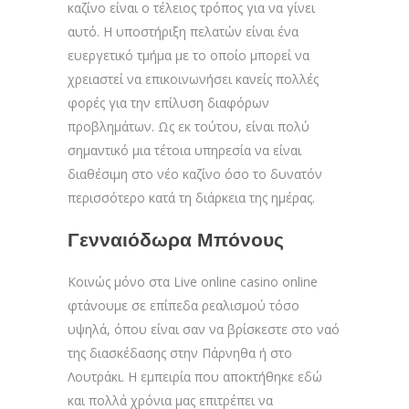
καζίνο είναι ο τέλειος τρόπος για να γίνει
αυτό. Η υποστήριξη πελατών είναι ένα
ευεργετικό τμήμα με το οποίο μπορεί να
χρειαστεί να επικοινωνήσει κανείς πολλές
φορές για την επίλυση διαφόρων
προβλημάτων. Ως εκ τούτου, είναι πολύ
σημαντικό μια τέτοια υπηρεσία να είναι
διαθέσιμη στο νέο καζίνο όσο το δυνατόν
περισσότερο κατά τη διάρκεια της ημέρας.
Γενναιόδωρα Μπόνους
Κοινώς μόνο στα Live online casino online
φτάνουμε σε επίπεδα ρεαλισμού τόσο
υψηλά, όπου είναι σαν να βρίσκεστε στο ναό
της διασκέδασης στην Πάρνηθα ή στο
Λουτράκι. Η εμπειρία που αποκτήθηκε εδώ
και πολλά χρόνια μας επιτρέπει να