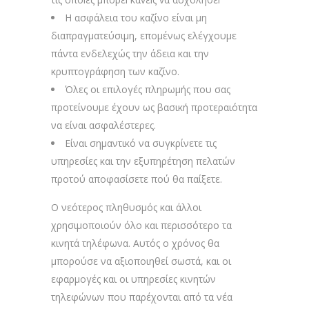
Η ασφάλεια του καζίνο είναι μη
διαπραγματεύσιμη, επομένως ελέγχουμε
πάντα ενδελεχώς την άδεια και την
κρυπτογράφηση των καζίνο.
Όλες οι επιλογές πληρωμής που σας
προτείνουμε έχουν ως βασική προτεραιότητα
να είναι ασφαλέστερες.
Είναι σημαντικό να συγκρίνετε τις
υπηρεσίες και την εξυπηρέτηση πελατών
προτού αποφασίσετε πού θα παίξετε.
Ο νεότερος πληθυσμός και άλλοι
χρησιμοποιούν όλο και περισσότερο τα
κινητά τηλέφωνα. Αυτός ο χρόνος θα
μπορούσε να αξιοποιηθεί σωστά, και οι
εφαρμογές και οι υπηρεσίες κινητών
τηλεφώνων που παρέχονται από τα νέα