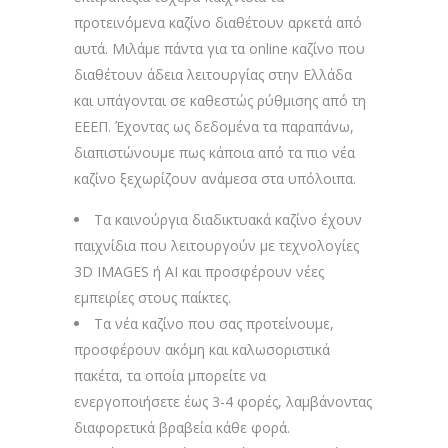
προτεινόμενα καζίνο διαθέτουν αρκετά από
αυτά. Μιλάμε πάντα για τα online καζίνο που
διαθέτουν άδεια λειτουργίας στην Ελλάδα
και υπάγονται σε καθεστώς ρύθμισης από τη
ΕΕΕΠ. Έχοντας ως δεδομένα τα παραπάνω,
διαπιστώνουμε πως κάποια από τα πιο νέα
καζίνο ξεχωρίζουν ανάμεσα στα υπόλοιπα.
Τα καινούργια διαδικτυακά καζίνο έχουν
παιχνίδια που λειτουργούν με τεχνολογίες
3D IMAGES ή AI και προσφέρουν νέες
εμπειρίες στους παίκτες.
Τα νέα καζίνο που σας προτείνουμε,
προσφέρουν ακόμη και καλωσοριστικά
πακέτα, τα οποία μπορείτε να
ενεργοποιήσετε έως 3-4 φορές, λαμβάνοντας
διαφορετικά βραβεία κάθε φορά.