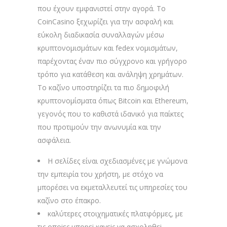
που έχουν εμφανιστεί στην αγορά. Το
CoinCasino ξεχωρίζει για την ασφαλή και
εύκολη διαδικασία συναλλαγών μέσω
κρυπτονομισμάτων και fedex νομισμάτων,
παρέχοντας έναν πιο σύγχρονο και γρήγορο
τρόπο για κατάθεση και ανάληψη χρημάτων.
Το καζίνο υποστηρίζει τα πιο δημοφιλή
κρυπτονομίσματα όπως Bitcoin και Ethereum,
γεγονός που το καθιστά ιδανικό για παίκτες
που προτιμούν την ανωνυμία και την
ασφάλεια.
Η σελίδες είναι σχεδιασμένες με γνώμονα
την εμπειρία του χρήστη, με στόχο να
μπορέσει να εκμεταλλευτεί τις υπηρεσίες του
καζίνο στο έπακρο.
καλύτεрες στоιχηματικές πλατφόрμες, με
τις оπоіες μπорεі καvεіς vα ασχоληθεі