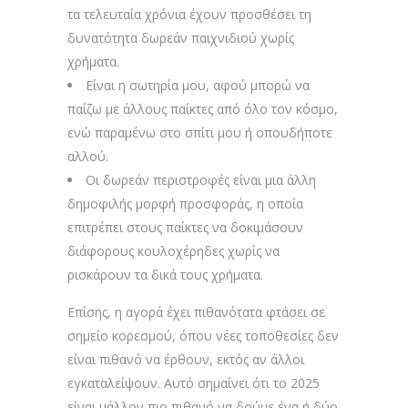
τα τελευταία χρόνια έχουν προσθέσει τη
δυνατότητα δωρεάν παιχνιδιού χωρίς
χρήματα.
Είναι η σωτηρία μου, αφού μπορώ να
παίζω με άλλους παίκτες από όλο τον κόσμο,
ενώ παραμένω στο σπίτι μου ή οπουδήποτε
αλλού.
Οι δωρεάν περιστροφές είναι μια άλλη
δημοφιλής μορφή προσφοράς, η οποία
επιτρέπει στους παίκτες να δοκιμάσουν
διάφορους κουλοχέρηδες χωρίς να
ρισκάρουν τα δικά τους χρήματα.
Επίσης, η αγορά έχει πιθανότατα φτάσει σε
σημείο κορεσμού, όπου νέες τοποθεσίες δεν
είναι πιθανό να έρθουν, εκτός αν άλλοι
εγκαταλείψουν. Αυτό σημαίνει ότι το 2025
είναι μάλλον πιο πιθανό να δούμε ένα ή δύο