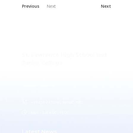
Previous
Next
Next
St. Lawrence High School and
Junior College
Ashwin Nagar, CIDCO,
Nashik – 422009.
+91-253-2370386, 8888857082
Mon - Sat 8.00 - 18.00
Latest News