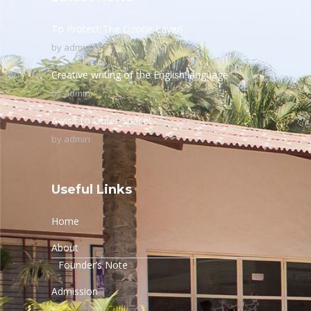
To Protect The Ozone Layer!
by
admin
Creative writing of the English language
by
admin
A visit to Outer Space!
by
admin
Useful Links
Home
About
Founder’s Note
Admission