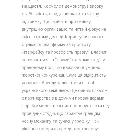
На щастя, Космолот демонструє високу
стабільність, швидкі виплати та якісну
підтримку. Це свідчить про сильну
внутрішню організацію та чіткий фокус на
клієнтському досвіді. Користувачі високо
оцінюють платформу за простоту
інтерфейсу та прозорість правил. Власник
не ховається за “сірими” схемами та діє у
правовому полі, що важливо в умовах
жорсткої конкуренції. Саме ця відкритість
дозволяє бренду залишатися в топі
українського гемблінгу. Ще одним плюсом
є партнерства з відомими провайдерами
ігор. Космолот власник пропонує слоти від
провідних студій, що гарантує гравцям
чесну механіку та сучасну графіку. Такі
рішення говорять про довгострокову