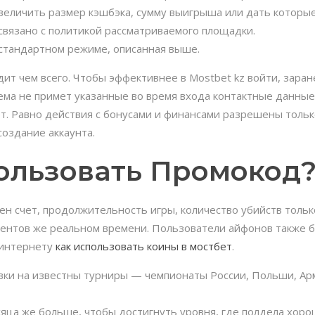
еличить размер кэшбэка, сумму выигрыша или дать которые
 связано с политикой рассматриваемого площадки.
стандартном режиме, описанная выше.
дит чем всего. Чтобы эффективнее в Mostbet kz войти, зара
стема не примет указанные во время входа контактные данн
ет. Равно действия с бонусами и финансами разрешены толь
оздание аккаунта.
пользовать Промокод
чен счет, продолжительность игры, количество убийств толь
нтов же реальном времени. Пользователи айфонов также бы
 интернету
как использовать коины в мостбет
.
вки на известны турниры — чемпионаты России, Польши, Арм
сяца же больше, чтобы достигнуть уровня, где полдела хоро