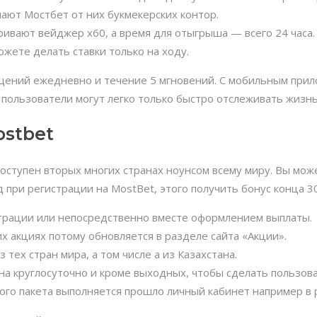
ают Мостбет от них букмекерских контор.
ивают вейджер x60, а время для отыгрыша — всего 24 часа.
жете делать ставки только на ходу.
щений ежедневно и течение 5 мгновений. С мобильным прил
пользователи могут легко только быстро отслеживать жизнь 
ostbet
оступен вторых многих странах ноунсом всему миру. Вы мож
д при регистрации на MostBet, этого получить бонус конца 3
страции или непосредственно вместе оформлением выплаты.
 акциях потому обновляется в разделе сайта «Акции».
тех стран мира, а том числе а из Казахстана.
а круглосуточно и кроме выходных, чтобы сделать пользова
го пакета выполняется прошло личный кабинет например в р