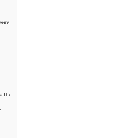
енге
о По
?