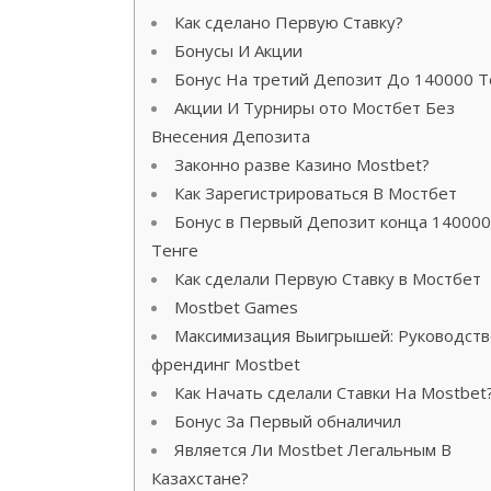
Как сделано Первую Ставку?
Бонусы И Акции
Бонус На третий Депозит До 140000 Т
Акции И Турниры ото Мостбет Без
Внесения Депозита
Законно разве Казино Mostbet?
Как Зарегистрироваться В Мостбет
Бонус в Первый Депозит конца 140000
Тенге
Как сделали Первую Ставку в Мостбет
Mostbet Games
Максимизация Выигрышей: Руководств
френдинг Mostbet
Как Начать сделали Ставки На Mostbet
Бонус За Первый обналичил
Является Ли Mostbet Легальным В
Казахстане?